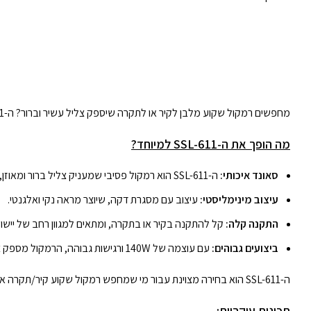
מחפשים רמקול שקוע מלבן לקיר או לתקרה שיספק צליל עשיר וברור? ה-Pro-Acoustics SSL-611 הוא הפתרון המושלם עבורכם. בגודל קומפקטי ועיצוב מינימליסטי, הרמקול הזה משתלב בצורה מושלמת בכל חלל.
מה הופך את ה-SSL-611 למיוחד?
סאונד איכותי:
ה-SSL-611 הוא רמקול פסיבי שמעניק צליל ברור ומאוזן, מושלם לקולנוע ביתי, מוזיקה או שימוש מסחרי.
עיצוב מינימליסטי:
עיצוב עם מסגרת דקה, שיוצר מראה נקי ואלגנטי.
התקנה קלה:
קל להתקנה בקיר או בתקרה, ומתאים למגוון רחב של יישומ
ביצועים גבוהים:
עם עוצמה של 140W ורגישות גבוהה, הרמקול מספק צליל חזק וברור.
ה-SSL-611 הוא בחירה מצוינת עבור מי שמחפש רמקול שקוע קיר/תקרה איכותי ועמיד.
תכונות עיקריות: