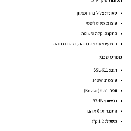
סאונד:
צליל ברור ומאוזן
עיצוב:
מינימליסטי
התקנה:
קלה ופשוטה
ביצועים:
עוצמה גבוהה, רגישות גבוהה
מפרט טכני:
דגם:
SSL-611
עוצמה:
140W
וופר:
"6.5 (Kevlar)
רגישות:
93dB
התנגדות:
8 אוהם
משקל:
1.2 ק"ג