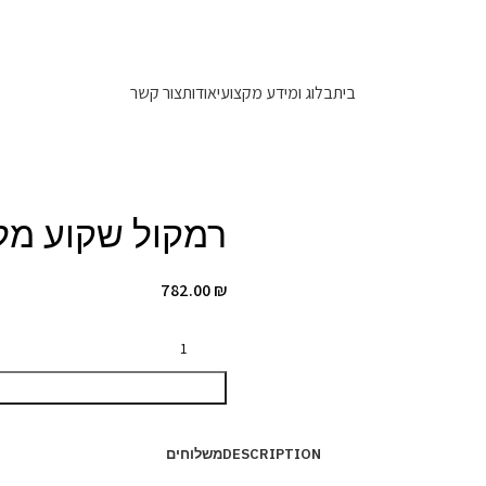
משלוחים מהירים 1-5 ימי עסקים!
בית
בלוג ומידע מקצועי
אודות
צור קשר
רמקול שקוע מלבן oustics SSL-611
782.00
₪
DESCRIPTION
משלוחים