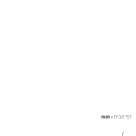
עקבו אחרינו:
📞 מוקד הזמנות טלפוני: 072-216-9003
משלוחים מהירים תוך 1-5 ימי עסקים!
דף הבית
»
חנות