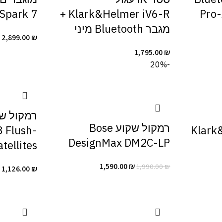
Pro-Ac
Klark&Helmer iV6-R +
Spark 7
מגבר Bluetooth מיני
2,899.00
₪
1,795.00
₪
-20%
רמקול שקוע Bose
 Flush-
Klark
DesignMax DM2C-LP
tellites
1,590.00
₪
1,990.00
₪
1,126.00
₪