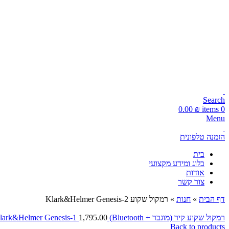
עקבו אחרינו:
📞 מוקד הזמנות טלפוני: 072-216-9003
משלוחים מהירים תוך 1-5 ימי עסקים!
Search
0.00
₪
items
0
Menu
הזמנה טלפונית
בית
בלוג ומידע מקצועי
אודות
צור קשר
דף הבית
»
חנות
»
רמקול שקוע 2-Klark&Helmer Genesis
רמקול שקוע קיר (מוגבר + Bluetooth) Klark&Helmer Genesis-1
1,795.00
Back to products