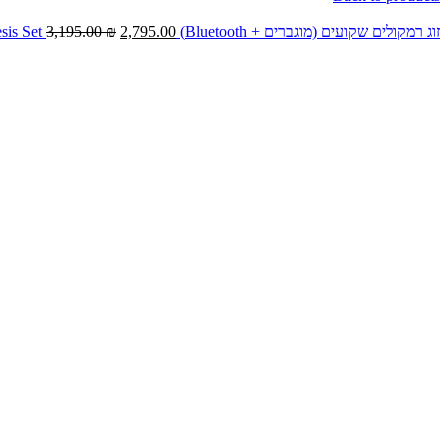
זוג רמקולים שקועים (מוגברים + Bluetooth) Klark&Helmer Genesis Set
2,795.00
₪
3,195.00
Click to enlarge