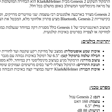
הרמקול השקוע Genesis 2 מבית 
על מראה מינימליסטי המשתלב באופן מושלם בכל חלל.
Genesis 2 מצויד בארבעה אלמנטים רבי-עוצמה: שני טוויטרים מדויק
בקישוריות Bluetooth, Genesis 2 מציע פתרון אלחוטי מלא, המבטל את הצורך במגבר או ברסיבר חיצוני.
העיצוב האינטגרטיבי של Genesis 1 כולל מסגר
למוזיקה או לצפייה בסרטים באיכות קולנועית.
יתרונות בולטים:
איכות שמע אופטימלית:
ממצב של מוזיקת רקע שקטה ועד לחוויית קו
חבילה שלמה ברמקול קטן:
"6.5 של רמקול באיכות גבוהה עם מגבר מובנה ו-Bluetooth.
עיצוב מודרני:
הרמקול מגיע בעיצוב מינימליסטי דק במיוחד, ללא מ
תגובת התדרים:
הרמקול מצליח לייצר בסים מרשימים ועמוקים שימלאו את החלל, לצד תדרי Mid ות
איכות הבנייה:
Klark&Helmer ידועה במוצרי קצה באיכות הגבוהה ביותר, עם הרכיבים וחומרי הגלם הטובים ביותר, כך שגם הדגם הזה נשאר עמיד ואמין לאורך זמן רב.
מפרט טכני:
דגם:
Genesis 2 עגול
עוצמה:
160 וואט
גודל:
"6.5
רגישות:
88 dB