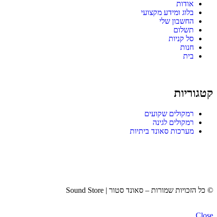
אודות
בלוג ומידע מקצועי
החשבון שלי
תשלום
סל קניות
חנות
בית
קטגוריות
רמקולים שקועים
רמקולים לגינה
מערכות סאונד ביתיות
© כל הזכויות שמורות – סאונד סטור | Sound Store
Close