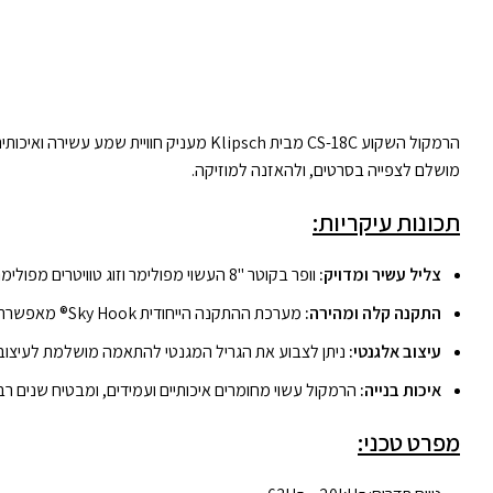
מושלם לצפייה בסרטים, ולהאזנה למוזיקה.
תכונות עיקריות:
צליל עשיר ומדויק:
וופר בקוטר "8 העשוי מפולימר וזוג טוויטרים מפולימר בקוטר "1 משולבים ומספקים יחד צליל עוצמתי וברור בכל תדר.
התקנה קלה ומהירה:
מערכת ההתקנה הייחודית Sky Hook® מאפשרת התקנה פשוטה ומהירה וחוסכת 75% מזמן ההתקנה.
עיצוב אלגנטי:
ניתן לצבוע את הגריל המגנטי להתאמה מושלמת לעיצו
איכות בנייה:
הרמקול עשוי מחומרים איכותיים ועמידים, ומבטיח שנים רב
מפרט טכני: