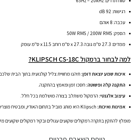
טווח תדרים: 63Hz – 20kHz
רגישות: 92 dB
עכבה: 8 אוהם
הספק: 50W RMS / 200W RMS
ממדים: 27.3 ס"מ גובה x 27.3 ס"מ רוחב x 11.5 ס"מ עומק
למה לבחור ברמקול KLIPSCH CS-18C?
איכות שמע יוצאת דופן:
תיהנו מחוויית צליל קולנועית בתוך הבית שלכם.
התקנה קלה ופשוטה:
חסכו זמן ומאמץ בהתקנה.
עיצוב אלגנטי:
הרמקול משתלב בצורה מושלמת בכל חלל.
אמינות ואיכות:
Klipsch היא מותג מוביל בתחום האודיו, ומבטיח מוצרים איכותיים ועמידים.
מומלץ להתקין בתקרה רמקולים שקועים עגולים ובקיר רמקולים שקועים מלב
טופס השארת פרטים