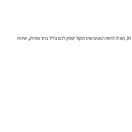
הרמקול השקוע CS-18C מבית Klipsch מעניק חוויית שמע עשירה ואיכותית, בעיצוב מינימליסטי שמתאים לכל חלל. עם הטכנולוגיה המתקדמת של Klipsch, תוכלו להיות רגועים שהרמקול יספק לכם צליל ברור ומדויק, שיהיה