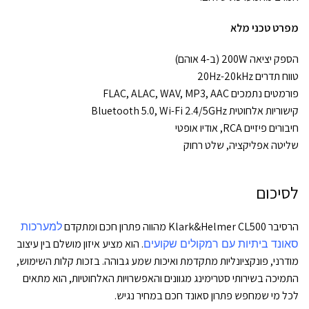
מפרט טכני מלא
הספק יציאה 200W (ב-4 אוהם)
טווח תדרים 20Hz-20kHz
פורמטים נתמכים FLAC, ALAC, WAV, MP3, AAC
קישוריות אלחוטית Bluetooth 5.0, Wi-Fi 2.4/5GHz
חיבורים פיזיים RCA, אודיו אופטי
שליטה אפליקציה, שלט רחוק
לסיכום
הרסיבר Klark&Helmer CL500 מהווה פתרון חכם ומתקדם
למערכות
סאונד ביתיות עם רמקולים שקועים
. הוא מציע איזון מושלם בין עיצוב
מודרני, פונקציונליות מתקדמת ואיכות שמע גבוהה. בזכות קלות השימוש,
התמיכה בשירותי סטרימינג מגוונים והאפשרויות האלחוטיות, הוא מתאים
לכל מי שמחפש פתרון סאונד חכם במחיר נגיש.