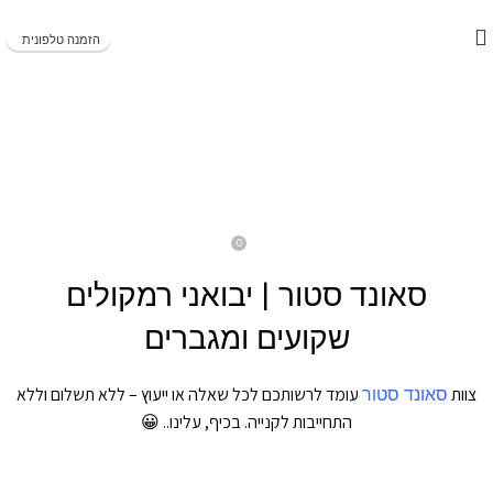
משלוחים מהירים תוך 1-5 ימי עסקים!
הזמנה טלפונית
BLOG
המלצה: רסיבר חכם מומלץ לרמקולים
שקועים Klark&Helmer CL500
0
On דצמבר 21, 2024
Evyatargill
סאונד סטור | יבואני רמקולים
שקועים ומגברים
צוות
סאונד סטור
עומד לרשותכם לכל שאלה או ייעוץ – ללא תשלום וללא
התחייבות לקנייה. בכיף, עלינו.. 😀