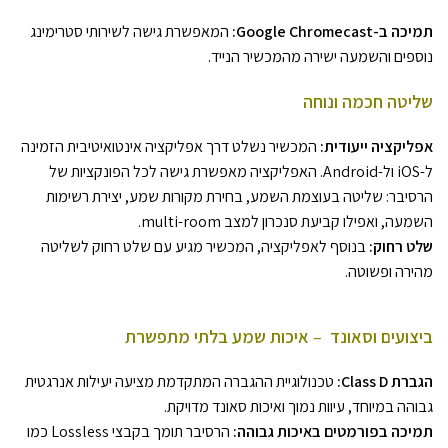
תמיכה ב-Google Chromecast:
המאפשרת גישה לשירותי סטרימינג
נוספים והשמעה ישירה מהמכשיר הנייד.
שליטה חכמה ונוחה
אפליקציה ייעודית:
המכשיר נשלט דרך אפליקציה אינטואיטיבית הזמינה
ל-iOS ול-Android. האפליקציה מאפשרת גישה לכל הפונקציות של
הרסיבר: שליטה בעוצמת השמע, בחירת מקורות שמע, יצירת רשימות
השמעה, ואפילו קביעת סנכרון למצב multi-room.
שלט רחוק:
בנוסף לאפליקציה, המכשיר מגיע עם שלט רחוק לשליטה
מהירה ופשוטה.
ביצועים וסאונד
–
איכות שמע בלתי מתפשרת
הגברת Class D:
טכנולוגיית ההגברה המתקדמת מציעה יעילות אנרגטית
גבוהה במיוחד, עיוות נמוך ואיכות סאונד מדויקת.
תמיכה בפורמטים באיכות גבוהה:
הרסיבר תומך בקבצי Lossless כמו