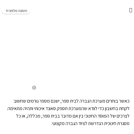
משלוחים מהירים תוך 1-5 ימי עסקים!
הזמנה טלפונית
BLOG
מערכת הגברה לבית ספר או
בידורית – איזה ציוד הגברה
מומלץ לבית ספר ?
0
On אוקטובר 14, 2024
Evyatargill
כאשר בוחרים מערכת הגברה לבית ספר, ישנם מספר גורמים שחשוב
לקחת בחשבון כדי לוודא שהמערכת תספק סאונד איכותי ותהיה מתאימה
לצרכים של המוסד החינוכי בין אם מדובר בבית ספר, מכללה, או כל
מסגרת חינוכית הנדרשת לציוד הגברה מקצועי.